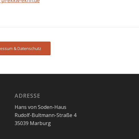
)rpi-ekkw-ekhn.de
ressum & Datenschutz
ADRESSE
Hans von Soden-Haus
Rudolf-Bultmann-Straße 4
35039 Marburg