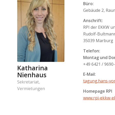
Büro:
Gebäude 2, Raum
Anschrift:
RPI der EKKW un
Rudolf-Bultmann
35039 Marburg
Telefon:
Montag und Don
+49 6421 / 9690
Katharina
Nienhaus
E-Mail:
tagung.hans-vo
Sekretariat,
Vermietungen
Homepage RPI
www.rpi-ekkw-e