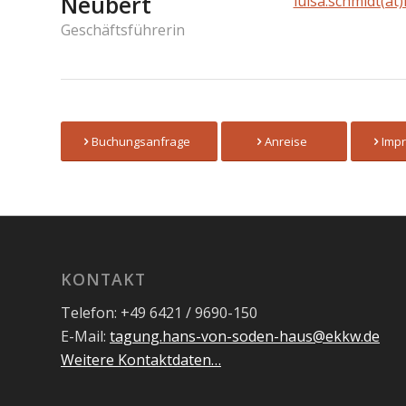
Neubert
luisa.schmidt(at
Geschäftsführerin
Buchungsanfrage
Anreise
Imp
KONTAKT
Telefon: +49 6421 / 9690-150
E-Mail:
tagung.hans-von-soden-haus@ekkw.de
Weitere Kontaktdaten…